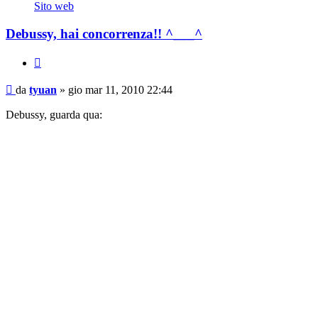
tyuan
Sito web
Debussy, hai concorrenza!! ^___^
Cita
Messaggio
da
tyuan
»
gio mar 11, 2010 22:44
Debussy, guarda qua: