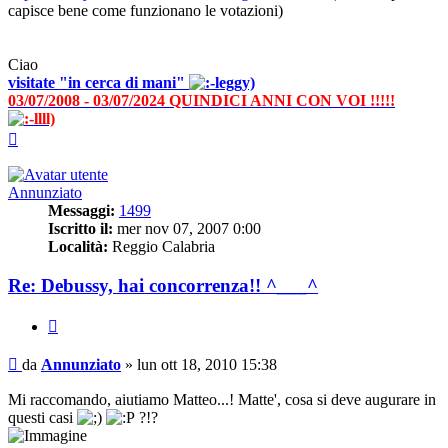
capisce bene come funzionano le votazioni)
Ciao
visitate "in cerca di mani"
03/07/2008 - 03/07/2024 QUINDICI ANNI CON VOI !!!!!
Top
Annunziato
Messaggi:
1499
Iscritto il:
mer nov 07, 2007 0:00
Località:
Reggio Calabria
Re: Debussy, hai concorrenza!! ^___^
Cita
Messaggio
da
Annunziato
»
lun ott 18, 2010 15:38
Mi raccomando, aiutiamo Matteo...! Matte', cosa si deve augurare in
questi casi
?!?