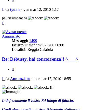
Messaggio
da
tyuan
»
ven mar 12, 2010 1:17
paurissimaaaaaa
Top
Annunziato
Messaggi:
1499
Iscritto il:
mer nov 07, 2007 0:00
Località:
Reggio Calabria
Re: Debussy, hai concorrenza!! ^___^
Cita
Messaggio
da
Annunziato
»
mer mar 17, 2010 18:55
!!!
Indefessamente il vostro RAIologo di fiducia.
Credi almeno nella musica. (Gesualdo Bufalino)