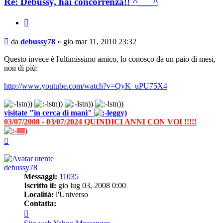
Re: Debussy, hai concorrenza!! ^___^
Cita
Messaggio
da
debussy78
»
gio mar 11, 2010 23:32
Questo invece è l'ultimissimo amico, lo conosco da un paio di mesi,
non di più:
http://www.youtube.com/watch?v=QyK_uPU75X4
visitate "in cerca di mani"
03/07/2008 - 03/07/2024 QUINDICI ANNI CON VOI !!!!!
Top
debussy78
Messaggi:
11035
Iscritto il:
gio lug 03, 2008 0:00
Località:
l'Universo
Contatta:
Contatta
debussy78