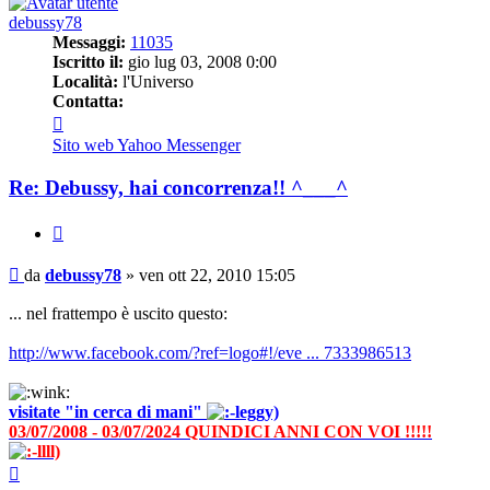
debussy78
Messaggi:
11035
Iscritto il:
gio lug 03, 2008 0:00
Località:
l'Universo
Contatta:
Contatta
debussy78
Sito web
Yahoo Messenger
Re: Debussy, hai concorrenza!! ^___^
Cita
Messaggio
da
debussy78
»
ven ott 22, 2010 15:05
... nel frattempo è uscito questo:
http://www.facebook.com/?ref=logo#!/eve ... 7333986513
visitate "in cerca di mani"
03/07/2008 - 03/07/2024 QUINDICI ANNI CON VOI !!!!!
Top