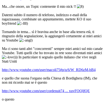
Ma...che onore, un Topic contenente il mio nick !!
Datemi subito il numero di telefono, indirizzo e-mail della
ragazzaaaaa, combinate un appuntamento, mettete KO il suo
boyfriend
Tornando in tema... sì è bravina anche in base alla tenera età, ti
ringrazio della segnalazione, la aggiungerò certamente ai miei amici
su Youtube
Ma ci sono tanti altri "concorrenti" sempre miei amici sul mio canale
Youtube. Tutti quelli che ho trovato in rete sono diventati miei amici
In particolare ti segnalo quello italiano che vive negli
Stati Uniti
http://www.youtube.com/user/macoli75#p/u/6/W_RD6zM-bB4
e quello che suona l'organo nella Chiesa di Bordighera (IM), che
non mi ricordo mai se è questo
http://www.youtube.com/user/cordenuit74 ... xuvFOQIfQE
o questo