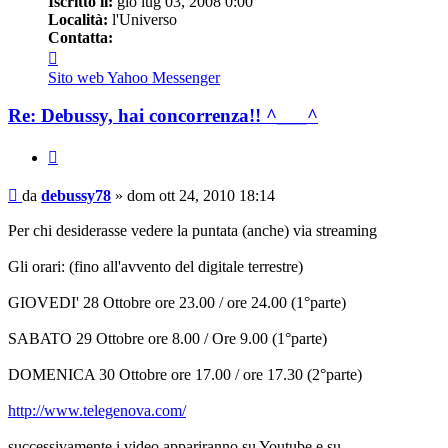
Iscritto il:
gio lug 03, 2008 0:00
Località:
l'Universo
Contatta:
Contatta
debussy78
Sito web
Yahoo Messenger
Re: Debussy, hai concorrenza!! ^___^
Cita
Messaggio
da
debussy78
»
dom ott 24, 2010 18:14
Per chi desiderasse vedere la puntata (anche) via streaming
Gli orari: (fino all'avvento del digitale terrestre)
GIOVEDI' 28 Ottobre ore 23.00 / ore 24.00 (1°parte)
SABATO 29 Ottobre ore 8.00 / Ore 9.00 (1°parte)
DOMENICA 30 Ottobre ore 17.00 / ore 17.30 (2°parte)
http://www.telegenova.com/
successivamente i video appariranno su Youtube e su