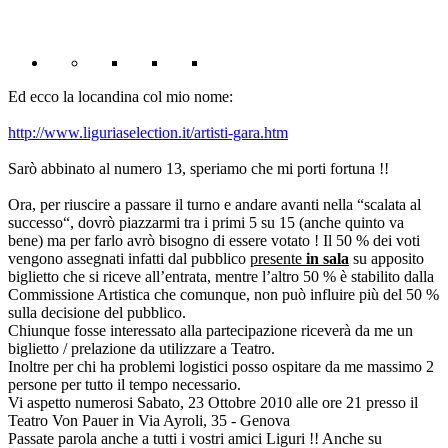
Ed ecco la locandina col mio nome:
http://www.liguriaselection.it/artisti-gara.htm
Sarò abbinato al numero 13, speriamo che mi porti fortuna !!
Ora, per riuscire a passare il turno e andare avanti nella “scalata al
successo“, dovrò piazzarmi tra i primi 5 su 15 (anche quinto va
bene) ma per farlo avrò bisogno di essere votato ! Il 50 % dei voti
vengono assegnati infatti dal pubblico
presente
in sala
su apposito
biglietto che si riceve all’entrata, mentre l’altro 50 % è stabilito dalla
Commissione Artistica che comunque, non può influire più del 50 %
sulla decisione del pubblico.
Chiunque fosse interessato alla partecipazione riceverà da me un
biglietto / prelazione da utilizzare a Teatro.
Inoltre per chi ha problemi logistici posso ospitare da me massimo 2
persone per tutto il tempo necessario.
Vi aspetto numerosi Sabato, 23 Ottobre 2010 alle ore 21 presso il
Teatro Von Pauer in Via Ayroli, 35 - Genova
Passate parola anche a tutti i vostri amici Liguri !! Anche su