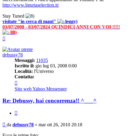
http://www.liguriaselection.it/
Stay Tuned
visitate "in cerca di mani"
03/07/2008 - 03/07/2024 QUINDICI ANNI CON VOI !!!!!
Top
debussy78
Messaggi:
11035
Iscritto il:
gio lug 03, 2008 0:00
Località:
l'Universo
Contatta:
Contatta
debussy78
Sito web
Yahoo Messenger
Re: Debussy, hai concorrenza!! ^___^
Cita
Messaggio
da
debussy78
»
mar ott 26, 2010 20:18
Ecco le prime foto: