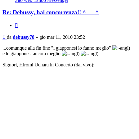
Sito web
Yahoo Messenger
Re: Debussy, hai concorrenza!! ^___^
Cita
Messaggio
da
debussy78
»
gio mar 11, 2010 23:52
...comunque alla fin fine "i giapponesi lo fanno meglio"
e le giapponesi ancora meglio
Signori, Hiromi Uehara in Concerto (dal vivo):