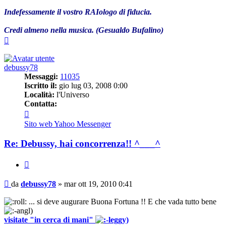
Indefessamente il vostro RAIologo di fiducia.
Credi almeno nella musica. (Gesualdo Bufalino)
Top
debussy78
Messaggi:
11035
Iscritto il:
gio lug 03, 2008 0:00
Località:
l'Universo
Contatta:
Contatta
debussy78
Sito web
Yahoo Messenger
Re: Debussy, hai concorrenza!! ^___^
Cita
Messaggio
da
debussy78
»
mar ott 19, 2010 0:41
... si deve augurare Buona Fortuna !! E che vada tutto bene
visitate "in cerca di mani"