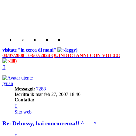
visitate "in cerca di mani"
03/07/2008 - 03/07/2024 QUINDICI ANNI CON VOI !!!!!
Top
tyuan
Messaggi:
7288
Iscritto il:
mar feb 27, 2007 18:46
Contatta:
Contatta
tyuan
Sito web
Re: Debussy, hai concorrenza!! ^___^
Cita