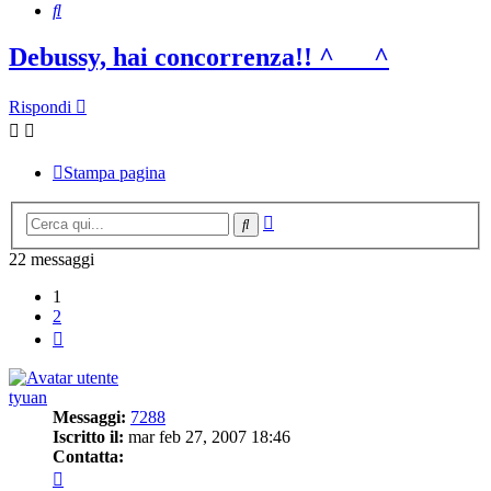
Cerca
Debussy, hai concorrenza!! ^___^
Rispondi
Stampa pagina
Ricerca
Cerca
avanzata
22 messaggi
1
2
Prossimo
tyuan
Messaggi:
7288
Iscritto il:
mar feb 27, 2007 18:46
Contatta:
Contatta