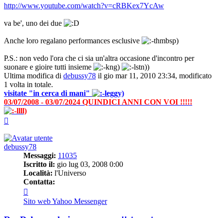
http://www.youtube.com/watch?v=cRBKex7YcAw
va be', uno dei due
Anche loro regalano performances esclusive
P.S.: non vedo l'ora che ci sia un'altra occasione d'incontro per
suonare e gioire tutti insieme
Ultima modifica di
debussy78
il gio mar 11, 2010 23:34, modificato
1 volta in totale.
visitate "in cerca di mani"
03/07/2008 - 03/07/2024 QUINDICI ANNI CON VOI !!!!!
Top
debussy78
Messaggi:
11035
Iscritto il:
gio lug 03, 2008 0:00
Località:
l'Universo
Contatta:
Contatta
debussy78
Sito web
Yahoo Messenger