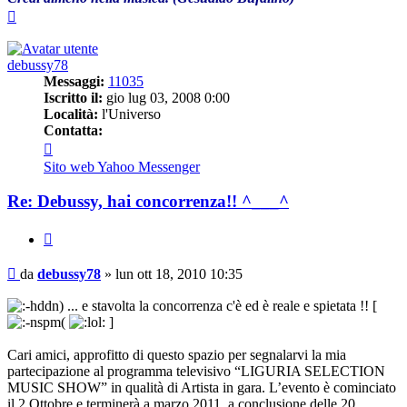
Top
debussy78
Messaggi:
11035
Iscritto il:
gio lug 03, 2008 0:00
Località:
l'Universo
Contatta:
Contatta
debussy78
Sito web
Yahoo Messenger
Re: Debussy, hai concorrenza!! ^___^
Cita
Messaggio
da
debussy78
»
lun ott 18, 2010 10:35
... e stavolta la concorrenza c'è ed è reale e spietata !! [
]
Cari amici, approfitto di questo spazio per segnalarvi la mia
partecipazione al programma televisivo “LIGURIA SELECTION
MUSIC SHOW” in qualità di Artista in gara. L’evento è cominciato
il 2 Ottobre e terminerà a marzo 2011, a conclusione delle 20