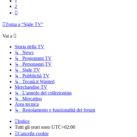
1
2
Prossimo
Torna a “Sigle TV”
Vai a
Storia della TV
↳ News
↳ Programmi TV
↳ Personaggi TV
↳ Sigle TV
↳ Pubblicità TV
↳ Tecatà.it Wanted
Merchandise TV
↳ L'angolo del collezionista
↳ Mercatino
Area tecnica
↳ Regolamento e funzionalità del forum
Indice
Tutti gli orari sono
UTC+02:00
Cancella cookie