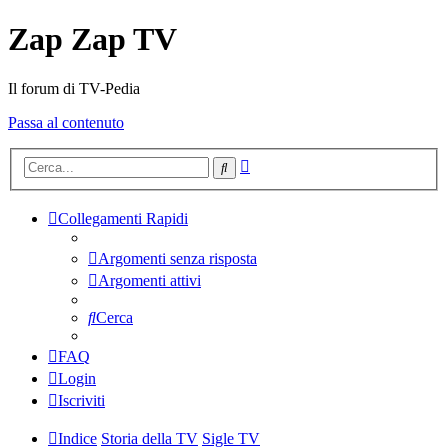
Zap Zap TV
Il forum di TV-Pedia
Passa al contenuto
Ricerca
Cerca
avanzata
Collegamenti Rapidi
Argomenti senza risposta
Argomenti attivi
Cerca
FAQ
Login
Iscriviti
Indice
Storia della TV
Sigle TV