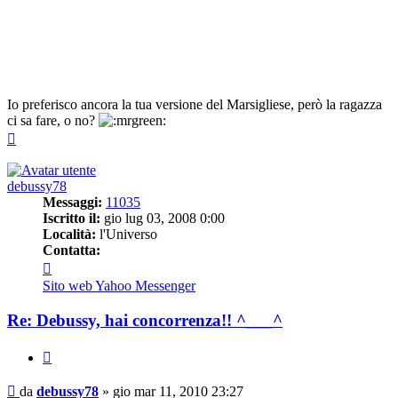
Io preferisco ancora la tua versione del Marsigliese, però la ragazza
ci sa fare, o no?
Top
debussy78
Messaggi:
11035
Iscritto il:
gio lug 03, 2008 0:00
Località:
l'Universo
Contatta:
Contatta
debussy78
Sito web
Yahoo Messenger
Re: Debussy, hai concorrenza!! ^___^
Cita
Messaggio
da
debussy78
»
gio mar 11, 2010 23:27