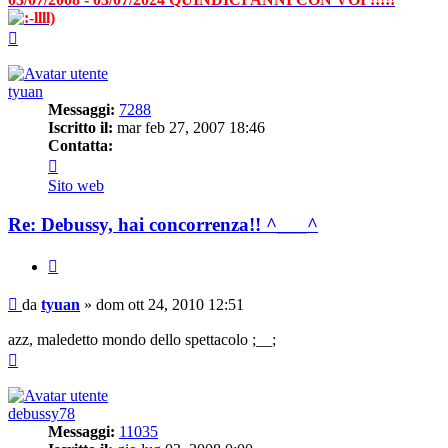
Top
tyuan
Messaggi:
7288
Iscritto il:
mar feb 27, 2007 18:46
Contatta:
Contatta
tyuan
Sito web
Re: Debussy, hai concorrenza!! ^___^
Cita
Messaggio
da
tyuan
»
dom ott 24, 2010 12:51
azz, maledetto mondo dello spettacolo ;__;
Top
debussy78
Messaggi:
11035