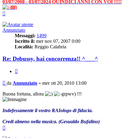
03/07/2008 - 03/07/2024 QUINDICI ANNI CON VOI !!!!!
Top
Annunziato
Messaggi:
1499
Iscritto il:
mer nov 07, 2007 0:00
Località:
Reggio Calabria
Re: Debussy, hai concorrenza!! ^___^
Cita
Messaggio
da
Annunziato
»
mer ott 20, 2010 13:00
Buona fortuna, allora
!!!
Indefessamente il vostro RAIologo di fiducia.
Credi almeno nella musica. (Gesualdo Bufalino)
Top