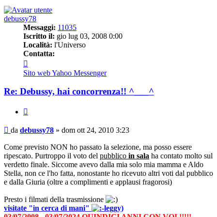
debussy78
Messaggi:
11035
Iscritto il:
gio lug 03, 2008 0:00
Località:
l'Universo
Contatta:
Contatta
debussy78
Sito web
Yahoo Messenger
Re: Debussy, hai concorrenza!! ^___^
Cita
Messaggio
da
debussy78
»
dom ott 24, 2010 3:23
Come previsto NON ho passato la selezione, ma posso essere
ripescato. Purtroppo il voto del
pubblico
in sala
ha contato molto sul
verdetto finale. Siccome avevo dalla mia solo mia mamma e Aldo
Stella, non ce l'ho fatta, nonostante ho ricevuto altri voti dal pubblico
e dalla Giuria (oltre a complimenti e applausi fragorosi)
Presto i filmati della trasmissione
visitate "in cerca di mani"
03/07/2008 - 03/07/2024 QUINDICI ANNI CON VOI !!!!!