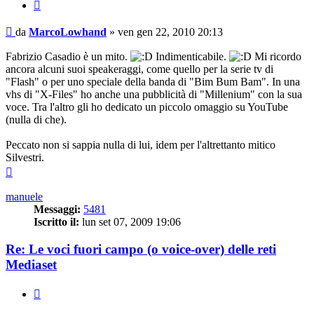
Cita
Messaggio
da
MarcoLowhand
»
ven gen 22, 2010 20:13
Fabrizio Casadio è un mito.
Indimenticabile.
Mi ricordo
ancora alcuni suoi speakeraggi, come quello per la serie tv di
"Flash" o per uno speciale della banda di "Bim Bum Bam". In una
vhs di "X-Files" ho anche una pubblicità di "Millenium" con la sua
voce. Tra l'altro gli ho dedicato un piccolo omaggio su YouTube
(nulla di che).
Peccato non si sappia nulla di lui, idem per l'altrettanto mitico
Silvestri.
Top
manuele
Messaggi:
5481
Iscritto il:
lun set 07, 2009 19:06
Re: Le voci fuori campo (o voice-over) delle reti
Mediaset
Cita