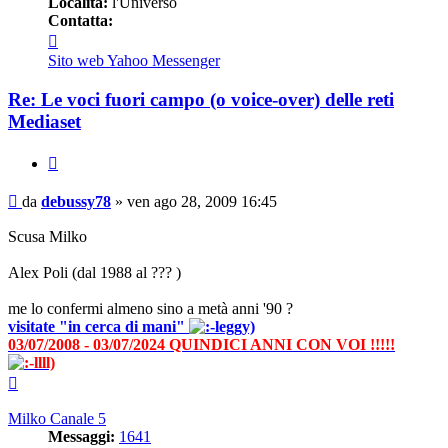
Località:
l'Universo
Contatta:
Contatta
debussy78
Sito web
Yahoo Messenger
Re: Le voci fuori campo (o voice-over) delle reti
Mediaset
Cita
Messaggio
da
debussy78
»
ven ago 28, 2009 16:45
Scusa Milko
Alex Poli (dal 1988 al ??? )
me lo confermi almeno sino a metà anni '90 ?
visitate "in cerca di mani"
03/07/2008 - 03/07/2024 QUINDICI ANNI CON VOI !!!!!
Top
Milko Canale 5
Messaggi:
1641