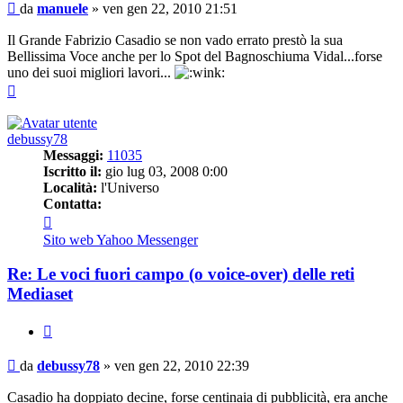
Messaggio
da
manuele
»
ven gen 22, 2010 21:51
Il Grande Fabrizio Casadio se non vado errato prestò la sua
Bellissima Voce anche per lo Spot del Bagnoschiuma Vidal...forse
uno dei suoi migliori lavori...
Top
debussy78
Messaggi:
11035
Iscritto il:
gio lug 03, 2008 0:00
Località:
l'Universo
Contatta:
Contatta
debussy78
Sito web
Yahoo Messenger
Re: Le voci fuori campo (o voice-over) delle reti
Mediaset
Cita
Messaggio
da
debussy78
»
ven gen 22, 2010 22:39
Casadio ha doppiato decine, forse centinaia di pubblicità, era anche