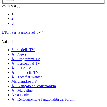
25 messaggi
1
2
Prossimo
Torna a “Personaggi TV”
Vai a
Storia della TV
↳ News
↳ Programmi TV
↳ Personaggi TV
↳ Sigle TV
↳ Pubblicità TV
↳ Tecatà.it Wanted
Merchandise TV
↳ L'angolo del collezionista
↳ Mercatino
Area tecnica
↳ Regolamento e funzionalità del forum