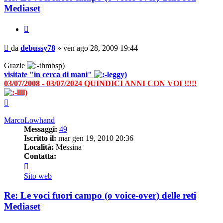
Mediaset
Cita
Messaggio
da
debussy78
»
ven ago 28, 2009 19:44
Grazie
visitate "in cerca di mani"
03/07/2008 - 03/07/2024 QUINDICI ANNI CON VOI !!!!!
Top
MarcoLowhand
Messaggi:
49
Iscritto il:
mar gen 19, 2010 20:36
Località:
Messina
Contatta:
Contatta
MarcoLowhand
Sito web
Re: Le voci fuori campo (o voice-over) delle reti
Mediaset