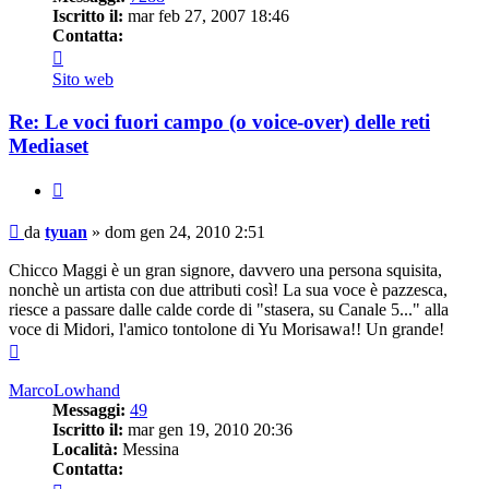
Iscritto il:
mar feb 27, 2007 18:46
Contatta:
Contatta
tyuan
Sito web
Re: Le voci fuori campo (o voice-over) delle reti
Mediaset
Cita
Messaggio
da
tyuan
»
dom gen 24, 2010 2:51
Chicco Maggi è un gran signore, davvero una persona squisita,
nonchè un artista con due attributi così! La sua voce è pazzesca,
riesce a passare dalle calde corde di "stasera, su Canale 5..." alla
voce di Midori, l'amico tontolone di Yu Morisawa!! Un grande!
Top
MarcoLowhand
Messaggi:
49
Iscritto il:
mar gen 19, 2010 20:36
Località:
Messina
Contatta:
Contatta