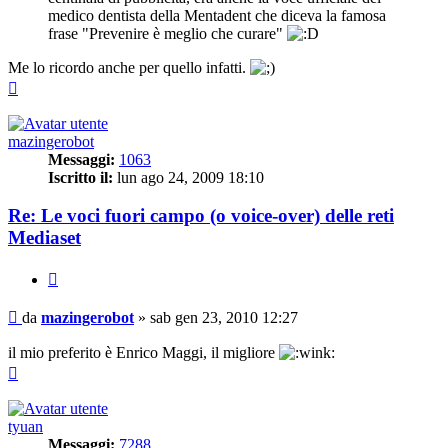
medico dentista della Mentadent che diceva la famosa
frase "Prevenire è meglio che curare"
Me lo ricordo anche per quello infatti.
Top
mazingerobot
Messaggi:
1063
Iscritto il:
lun ago 24, 2009 18:10
Re: Le voci fuori campo (o voice-over) delle reti
Mediaset
Cita
Messaggio
da
mazingerobot
»
sab gen 23, 2010 12:27
il mio preferito è Enrico Maggi, il migliore
Top
tyuan
Messaggi:
7288