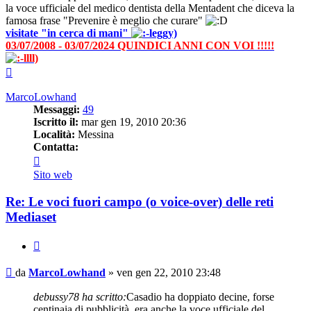
la voce ufficiale del medico dentista della Mentadent che diceva la
famosa frase "Prevenire è meglio che curare"
visitate "in cerca di mani"
03/07/2008 - 03/07/2024 QUINDICI ANNI CON VOI !!!!!
Top
MarcoLowhand
Messaggi:
49
Iscritto il:
mar gen 19, 2010 20:36
Località:
Messina
Contatta:
Contatta
MarcoLowhand
Sito web
Re: Le voci fuori campo (o voice-over) delle reti
Mediaset
Cita
Messaggio
da
MarcoLowhand
»
ven gen 22, 2010 23:48
debussy78 ha scritto:
Casadio ha doppiato decine, forse
centinaia di pubblicità, era anche la voce ufficiale del