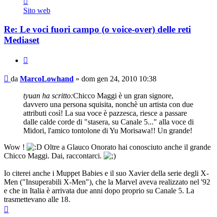
MarcoLowhand
Sito web
Re: Le voci fuori campo (o voice-over) delle reti
Mediaset
Cita
Messaggio
da
MarcoLowhand
»
dom gen 24, 2010 10:38
tyuan ha scritto:
Chicco Maggi è un gran signore,
davvero una persona squisita, nonchè un artista con due
attributi così! La sua voce è pazzesca, riesce a passare
dalle calde corde di "stasera, su Canale 5..." alla voce di
Midori, l'amico tontolone di Yu Morisawa!! Un grande!
Wow !
Oltre a Glauco Onorato hai conosciuto anche il grande
Chicco Maggi. Dai, raccontarci.
Io citerei anche i Muppet Babies e il suo Xavier della serie degli X-
Men ("Insuperabili X-Men"), che la Marvel aveva realizzato nel '92
e che in Italia è arrivata due anni dopo proprio su Canale 5. La
trasmettevano alle 18.
Top