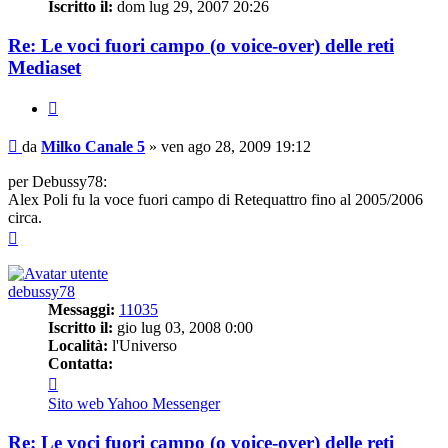
Iscritto il:
dom lug 29, 2007 20:26
Re: Le voci fuori campo (o voice-over) delle reti
Mediaset
Cita
Messaggio
da
Milko Canale 5
»
ven ago 28, 2009 19:12
per Debussy78:
Alex Poli fu la voce fuori campo di Retequattro fino al 2005/2006
circa.
Top
debussy78
Messaggi:
11035
Iscritto il:
gio lug 03, 2008 0:00
Località:
l'Universo
Contatta:
Contatta
debussy78
Sito web
Yahoo Messenger
Re: Le voci fuori campo (o voice-over) delle reti