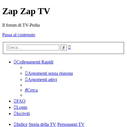
Zap Zap TV
Il forum di TV-Pedia
Passa al contenuto
Ricerca
Cerca
avanzata
Collegamenti Rapidi
Argomenti senza risposta
Argomenti attivi
Cerca
FAQ
Login
Iscriviti
Indice
Storia della TV
Personaggi TV