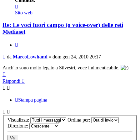
Contatta:
Contatta
MarcoLowhand
Sito web
Re: Le voci fuori campo (o voice-over) delle reti
Mediaset
Cita
Messaggio
da
MarcoLowhand
»
dom gen 24, 2010 20:17
Anch'io sono molto legato a Silvestri, voce indimenticabile.
Top
Rispondi
Stampa pagina
Visualizza:
Ordina per:
Direzione: