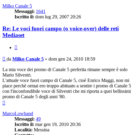
Milko Canale 5
Messaggi:
1641
Iscritto il:
dom lug 29, 2007 20:26
Re: Le voci fuori campo (o voice-over) delle reti
Mediaset
Cita
Messaggio
da
Milko Canale 5
»
dom gen 24, 2010 18:59
La mia voce dei promo di Canale 5 preferita rimane sempre è solo
Mario Silvestri.
L'attuale voce fuori campo di Canale 5, cioè Enrico Maggi, non mi
piace perchè ormai ero troppo abituato a sentire i promo di Canale 5
con l'inconfondibile voce di Silvestri che mi riporta a quei bellissimi
promo di Canale 5 degli anni '80.
Top
MarcoLowhand
Messaggi:
49
Iscritto il:
mar gen 19, 2010 20:36
Località:
Messina