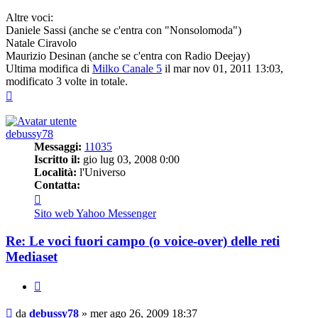
Altre voci:
Daniele Sassi (anche se c'entra con "Nonsolomoda")
Natale Ciravolo
Maurizio Desinan (anche se c'entra con Radio Deejay)
Ultima modifica di
Milko Canale 5
il mar nov 01, 2011 13:03,
modificato 3 volte in totale.
Top
debussy78
Messaggi:
11035
Iscritto il:
gio lug 03, 2008 0:00
Località:
l'Universo
Contatta:
Contatta
debussy78
Sito web
Yahoo Messenger
Re: Le voci fuori campo (o voice-over) delle reti
Mediaset
Cita
Messaggio
da
debussy78
»
mer ago 26, 2009 18:37