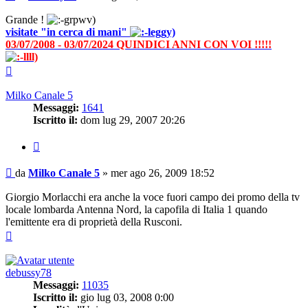
Grande !
visitate "in cerca di mani"
03/07/2008 - 03/07/2024 QUINDICI ANNI CON VOI !!!!!
Top
Milko Canale 5
Messaggi:
1641
Iscritto il:
dom lug 29, 2007 20:26
Cita
Messaggio
da
Milko Canale 5
»
mer ago 26, 2009 18:52
Giorgio Morlacchi era anche la voce fuori campo dei promo della tv
locale lombarda Antenna Nord, la capofila di Italia 1 quando
l'emittente era di proprietà della Rusconi.
Top
debussy78
Messaggi:
11035
Iscritto il:
gio lug 03, 2008 0:00