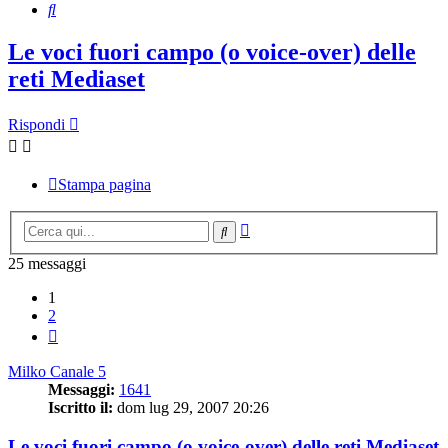
Cerca
Le voci fuori campo (o voice-over) delle
reti Mediaset
Rispondi
Stampa pagina
Ricerca
Cerca
avanzata
25 messaggi
1
2
Prossimo
Milko Canale 5
Messaggi:
1641
Iscritto il:
dom lug 29, 2007 20:26
Le voci fuori campo (o voice-over) delle reti Mediaset