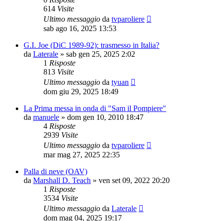
614
Visite
Ultimo messaggio
da
tvparoliere
sab ago 16, 2025 13:53
G.I. Joe (DiC 1989-92): trasmesso in Italia?
da
Laterale
»
sab gen 25, 2025 2:02
1
Risposte
813
Visite
Ultimo messaggio
da
tyuan
dom giu 29, 2025 18:49
La Prima messa in onda di "Sam il Pompiere"
da
manuele
»
dom gen 10, 2010 18:47
4
Risposte
2939
Visite
Ultimo messaggio
da
tvparoliere
mar mag 27, 2025 22:35
Palla di neve (OAV)
da
Marshall D. Teach
»
ven set 09, 2022 20:20
1
Risposte
3534
Visite
Ultimo messaggio
da
Laterale
dom mag 04, 2025 19:17