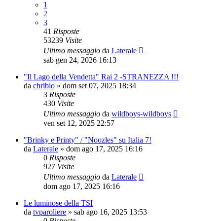
1
2
3
41
Risposte
53239
Visite
Ultimo messaggio
da
Laterale
sab gen 24, 2026 16:13
"Il Lago della Vendetta" Rai 2 -STRANEZZA !!!
da
chribio
»
dom set 07, 2025 18:34
3
Risposte
430
Visite
Ultimo messaggio
da
wildboys-wildboys
ven set 12, 2025 22:57
"Brinky e Printy" / "Noozles" su Italia 7!
da
Laterale
»
dom ago 17, 2025 16:16
0
Risposte
927
Visite
Ultimo messaggio
da
Laterale
dom ago 17, 2025 16:16
Le luminose della TSI
da
tvparoliere
»
sab ago 16, 2025 13:53
0
Risposte