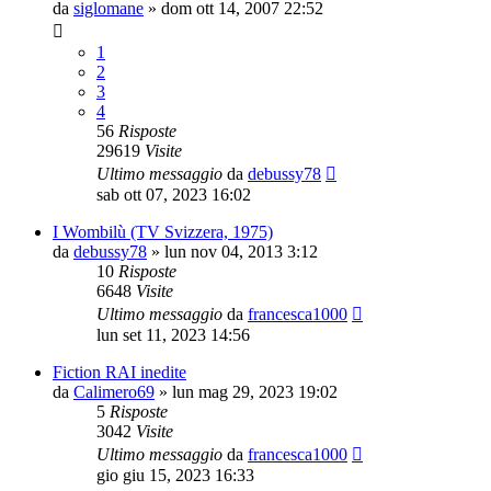
da
siglomane
»
dom ott 14, 2007 22:52
1
2
3
4
56
Risposte
29619
Visite
Ultimo messaggio
da
debussy78
sab ott 07, 2023 16:02
I Wombilù (TV Svizzera, 1975)
da
debussy78
»
lun nov 04, 2013 3:12
10
Risposte
6648
Visite
Ultimo messaggio
da
francesca1000
lun set 11, 2023 14:56
Fiction RAI inedite
da
Calimero69
»
lun mag 29, 2023 19:02
5
Risposte
3042
Visite
Ultimo messaggio
da
francesca1000
gio giu 15, 2023 16:33