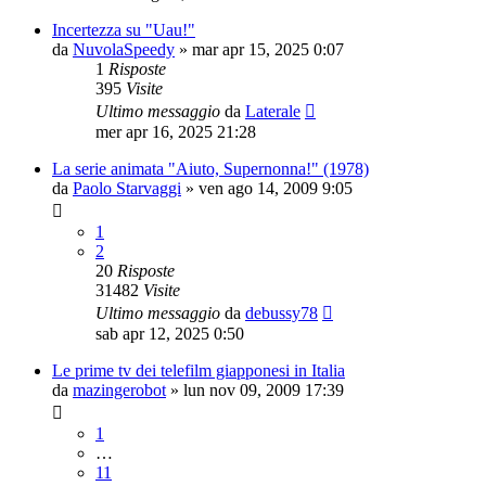
Incertezza su "Uau!"
da
NuvolaSpeedy
»
mar apr 15, 2025 0:07
1
Risposte
395
Visite
Ultimo messaggio
da
Laterale
mer apr 16, 2025 21:28
La serie animata "Aiuto, Supernonna!" (1978)
da
Paolo Starvaggi
»
ven ago 14, 2009 9:05
1
2
20
Risposte
31482
Visite
Ultimo messaggio
da
debussy78
sab apr 12, 2025 0:50
Le prime tv dei telefilm giapponesi in Italia
da
mazingerobot
»
lun nov 09, 2009 17:39
1
…
11