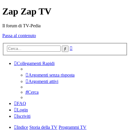
Zap Zap TV
Il forum di TV-Pedia
Passa al contenuto
Ricerca
Cerca
avanzata
Collegamenti Rapidi
Argomenti senza risposta
Argomenti attivi
Cerca
FAQ
Login
Iscriviti
Indice
Storia della TV
Programmi TV