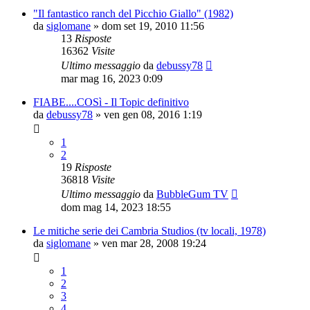
"Il fantastico ranch del Picchio Giallo" (1982)
da
siglomane
»
dom set 19, 2010 11:56
13
Risposte
16362
Visite
Ultimo messaggio
da
debussy78
mar mag 16, 2023 0:09
FIABE....COSì - Il Topic definitivo
da
debussy78
»
ven gen 08, 2016 1:19
1
2
19
Risposte
36818
Visite
Ultimo messaggio
da
BubbleGum TV
dom mag 14, 2023 18:55
Le mitiche serie dei Cambria Studios (tv locali, 1978)
da
siglomane
»
ven mar 28, 2008 19:24
1
2
3
4