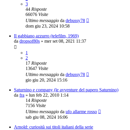
3
44
Risposte
66076
Visite
Ultimo messaggio
da
debussy78
dom giu 23, 2024 10:58
Il gabbiano azzurro (telefilm, 1969)
da
dropsof80s
»
mer set 08, 2021 11:37
1
2
17
Risposte
13647
Visite
Ultimo messaggio
da
debussy78
gio giu 20, 2024 15:16
Saturnino e company (le avventure del papero Saturnino)
da
fra
»
lun feb 22, 2010 1:14
14
Risposte
7156
Visite
Ultimo messaggio
da
ufo allarme rosso
sab giu 08, 2024 16:06
Arnold: curiosità sui titoli italiani della serie