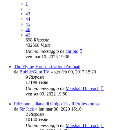
1
…
43
44
45
46
47
698
Risposte
432568
Visite
Ultimo messaggio
da
chribio
ven mar 10, 2023 19:38
The Flying House - Cartoni Animati
da
BubbleGum TV
»
gio feb 09, 2017 15:20
9
Risposte
17198
Visite
Ultimo messaggio
da
Marshall D. Teach
ven set 09, 2022 19:50
Edizione italiana di Golgo 13 - Il Professionista
da
Sir Jack
»
lun mar 30, 2020 16:10
2
Risposte
10140
Visite
Ultimo messaggio
da
Marshall D. Teach