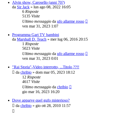
Alvin show, Carosello (anni 70?)
da
Sir Jack
»
lun ago 08, 2022 16:05
6
Risposte
5135
Visite
Ultimo messaggio
da
ufo allarme rosso
ven mar 31, 2023 1:07
Programma Gari TV bambini
da
Marshall D. Teach
»
mer lug 06, 2016 20:15
1
Risposte
5023
Visite
Ultimo messaggio
da
ufo allarme rosso
ven mar 31, 2023 0:01
"Rai Storia"-Video interrotto, ...Titolo ??!!
da
chribio
»
dom mar 05, 2023 18:12
12
Risposte
4617
Visite
Ultimo messaggio
da
chribio
gio mar 16, 2023 16:20
Dove apparve quel gufo misterioso?
da
chribio
»
gio ott 28, 2010 11:57