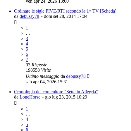
ven apr 24, 2026 13:00
Ordinare le sigle FIVE/RTI secondo la 1^ TV [Scheda]
da
debussy78
»
dom set 28, 2014 17:04
1
…
3
4
5
6
7
93
Risposte
198558
Visite
Ultimo messaggio
da
debussy78
sab apr 04, 2026 15:31
Cronologia del contenitore "Sette in Allegria"
da
LoneHorse
»
gio lug 23, 2015 10:29
1
…
4
5
6