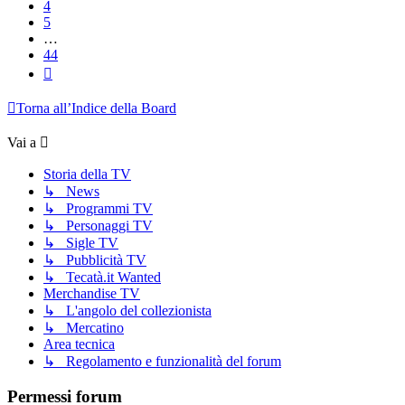
4
5
…
44
Prossimo
Torna all’Indice della Board
Vai a
Storia della TV
↳ News
↳ Programmi TV
↳ Personaggi TV
↳ Sigle TV
↳ Pubblicità TV
↳ Tecatà.it Wanted
Merchandise TV
↳ L'angolo del collezionista
↳ Mercatino
Area tecnica
↳ Regolamento e funzionalità del forum
Permessi forum