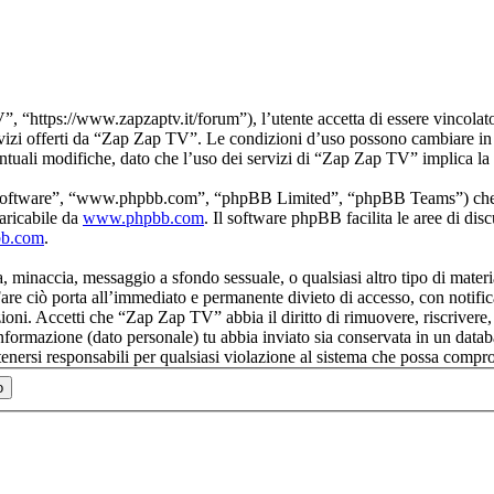
https://www.zapzaptv.it/forum”), l’utente accetta di essere vincolato 
servizi offerti da “Zap Zap TV”. Le condizioni d’uso possono cambiare i
tuali modifiche, dato che l’uso dei servizi di “Zap Zap TV” implica la 
software”, “www.phpbb.com”, “phpBB Limited”, “phpBB Teams”) che è u
aricabile da
www.phpbb.com
. Il software phpBB facilita le aree di di
bb.com
.
ia, minaccia, messaggio a sfondo sessuale, o qualsiasi altro tipo di mater
e ciò porta all’immediato e permanente divieto di accesso, con notifica a
izioni. Accetti che “Zap Zap TV” abbia il diritto di rimuovere, riscriver
 informazione (dato personale) tu abbia inviato sia conservata in un da
ersi responsabili per qualsiasi violazione al sistema che possa compro