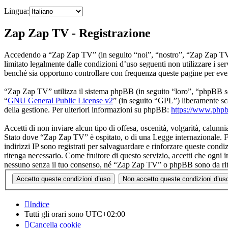
Lingua:
Zap Zap TV - Registrazione
Accedendo a “Zap Zap TV” (in seguito “noi”, “nostro”, “Zap Zap TV”, “
limitato legalmente dalle condizioni d’uso seguenti non utilizzare i 
benché sia opportuno controllare con frequenza queste pagine per even
“Zap Zap TV” utilizza il sistema phpBB (in seguito “loro”, “phpBB 
“
GNU General Public License v2
” (in seguito “GPL”) liberamente sc
della gestione. Per ulteriori informazioni su phpBB:
https://www.php
Accetti di non inviare alcun tipo di offesa, oscenità, volgarità, calunn
Stato dove “Zap Zap TV” è ospitato, o di una Legge internazionale. Far
indirizzi IP sono registrati per salvaguardare e rinforzare queste cond
ritenga necessario. Come fruitore di questo servizio, accetti che ogni
nessuno senza il tuo consenso, né “Zap Zap TV” o phpBB sono da riten
Indice
Tutti gli orari sono
UTC+02:00
Cancella cookie