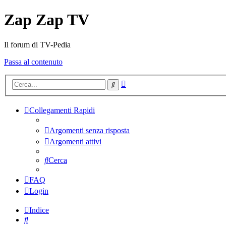
Zap Zap TV
Il forum di TV-Pedia
Passa al contenuto
Ricerca
Cerca
avanzata
Collegamenti Rapidi
Argomenti senza risposta
Argomenti attivi
Cerca
FAQ
Login
Indice
Cerca