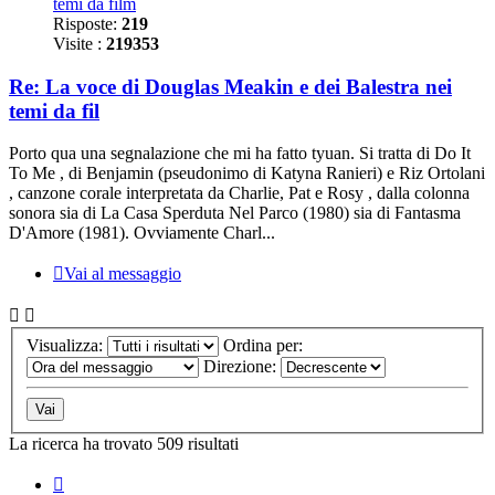
temi da film
Risposte:
219
Visite :
219353
Re: La voce di Douglas Meakin e dei Balestra nei
temi da fil
Porto qua una segnalazione che mi ha fatto tyuan. Si tratta di Do It
To Me , di Benjamin (pseudonimo di Katyna Ranieri) e Riz Ortolani
, canzone corale interpretata da Charlie, Pat e Rosy , dalla colonna
sonora sia di La Casa Sperduta Nel Parco (1980) sia di Fantasma
D'Amore (1981). Ovviamente Charl...
Vai al messaggio
Visualizza:
Ordina per:
Direzione:
La ricerca ha trovato 509 risultati
Pagina