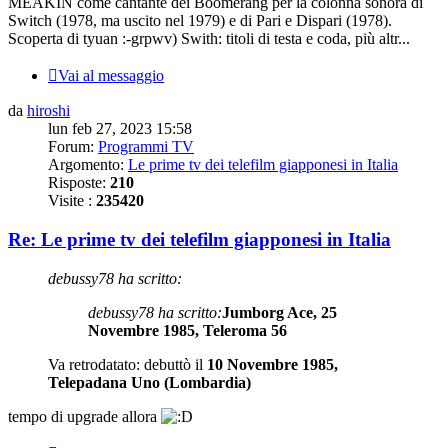
MEAKIN come cantante dei Boomerang per la colonna sonora di
Switch (1978, ma uscito nel 1979) e di Pari e Dispari (1978).
Scoperta di tyuan :-grpwv) Swith: titoli di testa e coda, più altr...
Vai al messaggio
da
hiroshi
lun feb 27, 2023 15:58
Forum:
Programmi TV
Argomento:
Le prime tv dei telefilm giapponesi in Italia
Risposte:
210
Visite :
235420
Re: Le prime tv dei telefilm giapponesi in Italia
debussy78 ha scritto:
debussy78 ha scritto:
Jumborg Ace, 25
Novembre 1985, Teleroma 56
Va retrodatato: debuttò il
10 Novembre 1985,
Telepadana Uno (Lombardia)
tempo di upgrade allora