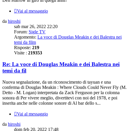
Den Harrow in giro in quegli anni?
Vai al messaggio
da
hiroshi
sab mar 26, 2022 22:20
Forum:
Sigle TV
Argomento:
La voce di Douglas Meakin e dei Balestra nei
temi da film
Risposte:
219
Visite :
219353
Re: La voce di Douglas Meakin e dei Balestra nei
temi da fil
Nuova segnalazione, da un riconoscimento di tayuan e una
conferma di Douglas Meakin : Where Clouds Could Never Fly (M.
Detto - M. Logan) interpretata da Zack Ferguson per la colonna
sonora di Per vivere meglio, divertitevi con noi del 1978, e poi
inserita anche nelle colonne sonore di Al bar dello s...
Vai al messaggio
da
hiroshi
dom feb 20, 2022 17:48