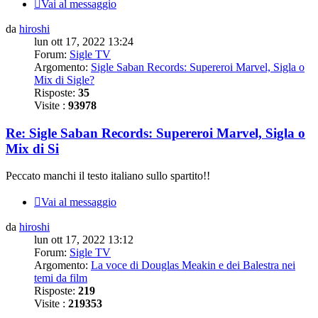
Vai al messaggio
da
hiroshi
lun ott 17, 2022 13:24
Forum:
Sigle TV
Argomento:
Sigle Saban Records: Supereroi Marvel, Sigla o
Mix di Sigle?
Risposte:
35
Visite :
93978
Re: Sigle Saban Records: Supereroi Marvel, Sigla o
Mix di Si
Peccato manchi il testo italiano sullo spartito!!
Vai al messaggio
da
hiroshi
lun ott 17, 2022 13:12
Forum:
Sigle TV
Argomento:
La voce di Douglas Meakin e dei Balestra nei
temi da film
Risposte:
219
Visite :
219353