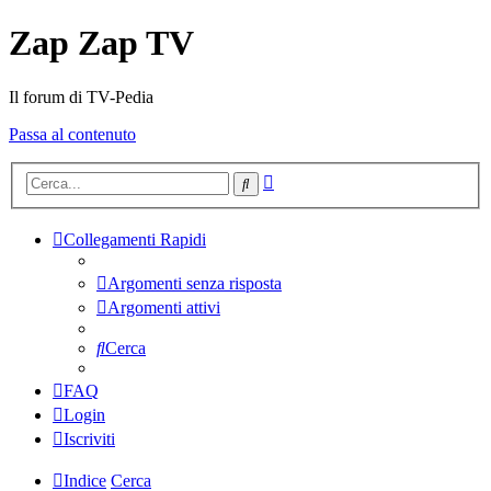
Zap Zap TV
Il forum di TV-Pedia
Passa al contenuto
Ricerca
Cerca
avanzata
Collegamenti Rapidi
Argomenti senza risposta
Argomenti attivi
Cerca
FAQ
Login
Iscriviti
Indice
Cerca