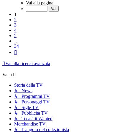
1
Vai alla pagina:
di
34
1
2
3
4
5
…
34
Prossimo
Vai alla ricerca avanzata
Vai a
Storia della TV
↳ News
↳ Programmi TV
↳ Personaggi TV
↳ Sigle TV
↳ Pubblicità TV
↳ Tecatà.it Wanted
Merchandise TV
↳ L'angolo del collezionista